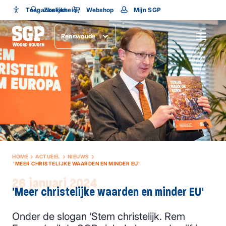
Toegankelijkheid
Toegankelijkheid
Zoeken
Webshop
Mijn SGP
Lettergrootte
Renswoude
SLUITEN
HOME
ACTUEEL
NIEUWS
'MEER CHRISTELIJKE WAARDEN EN MINDER EU'
26 januari 2024
'Meer christelijke waarden en minder EU'
Onder de slogan ‘Stem christelijk. Rem