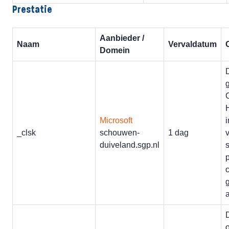
Prestatie
Aanbieder /
Naam
Vervaldatum
Domein
C
Microsoft
_clsk
schouwen-
1 dag
duiveland.sgp.nl