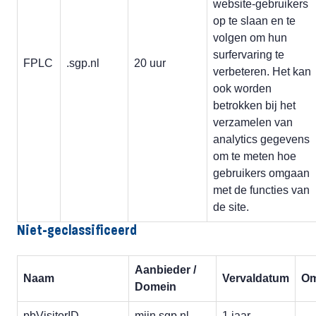
website-gebruikers
op te slaan en te
volgen om hun
surfervaring te
FPLC
.sgp.nl
20 uur
verbeteren. Het kan
ook worden
betrokken bij het
verzamelen van
analytics gegevens
om te meten hoe
gebruikers omgaan
met de functies van
de site.
Niet-geclassificeerd
Aanbieder /
Naam
Vervaldatum
Om
Domein
pbVisitorID
mijn.sgp.nl
1 jaar