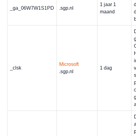
1 jaar 1
_ga_06W7W1S1PD
.sgp.nl
maand
C
Microsoft
_clsk
1 dag
.sgp.nl
p