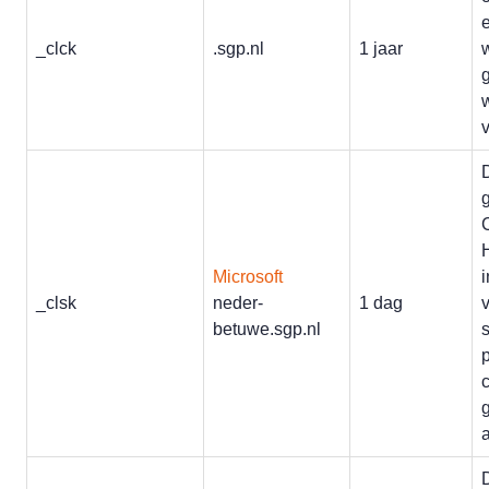
_clck
.sgp.nl
1 jaar
w
C
Microsoft
_clsk
neder-
1 dag
betuwe.sgp.nl