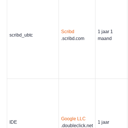
Scribd
1 jaar 1
scribd_ubtc
.scribd.com
maand
Google LLC
IDE
1 jaar
.doubleclick.net