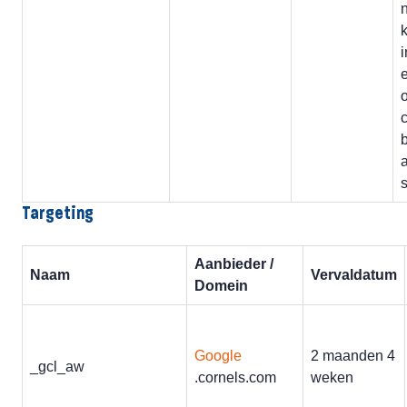
e
s
Targeting
Aanbieder /
Naam
Vervaldatum
Domein
Google
2 maanden 4
_gcl_aw
.cornels.com
weken