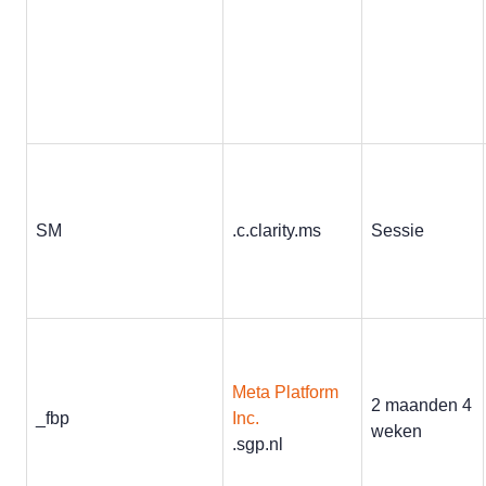
SM
.c.clarity.ms
Sessie
Meta Platform
2 maanden 4
_fbp
Inc.
weken
.sgp.nl