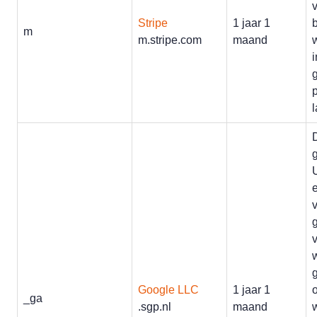
Stripe
1 jaar 1
m
m.stripe.com
maand
p
U
Google LLC
1 jaar 1
_ga
.sgp.nl
maand