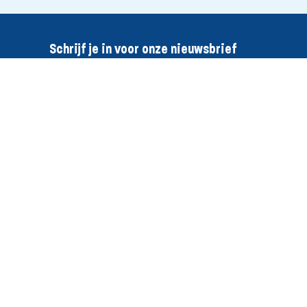
Schrijf je in voor onze nieuwsbrief
Inschrijven
Doe mee
Partij
Steun christelijke
Onze mensen
politiek
Onze historie
Abonnementen WI
(landelijk)
Jongeren
Organisatie
Ondernemers­platform
Doneer
Werken bij SGP