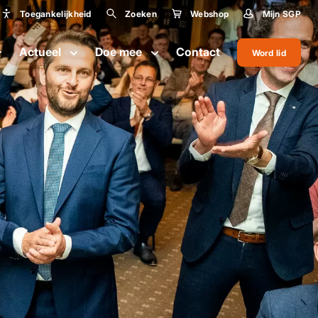
Toegankelijkheid
Zoeken
Webshop
Mijn SGP
Toegankelijkheid
Actueel
Doe mee
Contact
Word lid
Lettergrootte