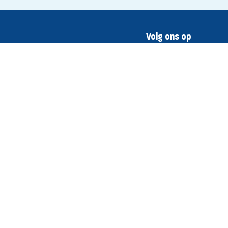
Volg ons op
eem contact op
ilgenlaan 28, 3927AM Renswoude
secretaris@renswoude.sgp.nl