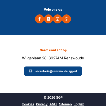
Volg ons op
Neem contact op
Wilgenlaan 28, 3927AM Renswoude
secretaris@renswoude.sgp.nl
© 2026 SGP
Cookies
Privacy
ANBI
Sitemap
English